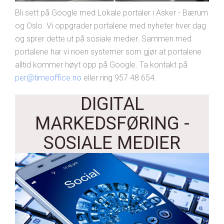
Bli sett på Google med Lokale portaler i Asker - Bærum
og Oslo. Vi oppgrader portalene med nyheter hver dag
og sprer dette ut på sosiale medier. Sammen med
portalene har vi noen systemer som gjør at portalene
alltid kommer høyt opp på Google. Ta kontakt på
per@timeoffice.no
eller ring 957 48 654.
DIGITAL
MARKEDSFØRING -
SOSIALE MEDIER