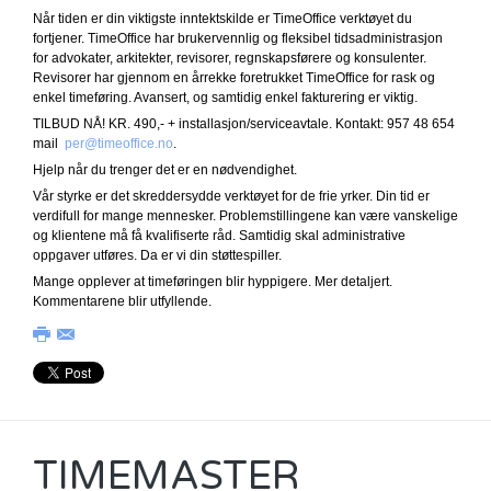
Når tiden er din viktigste inntektskilde er TimeOffice verktøyet du
fortjener. TimeOffice har brukervennlig og fleksibel tidsadministrasjon
for advokater, arkitekter, revisorer, regnskapsførere og konsulenter.
Revisorer har gjennom en årrekke foretrukket TimeOffice for rask og
enkel timeføring. Avansert, og samtidig enkel fakturering er viktig.
TILBUD NÅ! KR. 490,- + installasjon/serviceavtale. Kontakt: 957 48 654
mail
per@timeoffice.no
.
Hjelp når du trenger det er en nødvendighet.
Vår styrke er det skreddersydde verktøyet for de frie yrker. Din tid er
verdifull for mange mennesker. Problemstillingene kan være vanskelige
og klientene må få kvalifiserte råd. Samtidig skal administrative
oppgaver utføres. Da er vi din støttespiller.
Mange opplever at timeføringen blir hyppigere. Mer detaljert.
Kommentarene blir utfyllende.
TIMEMASTER